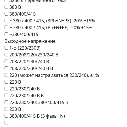
3230 В переменного тока
380 В
380/400/415
~ 380 / 400 / 415, (3Ph+N+PE) -20% +15%
~ 380 / 400 / 415, (Рh+N+PE) -20% +15%
~380/400/415
Выходное напряжение
1-ф (220/230В)
200/208/220/230/240 В
208/220/230/240 В
208/220/230/240 В В
220 (может настраиваться 230/240), ±1%
220 В
220/230/240 В
220/230/240 В В
220/230/240; 380/400/415 В
230 В
380/400/415 В (3 фазы+N)