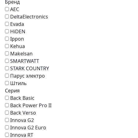
Бренд
AEC
DeltaElectronics
Evada
HiDEN
Ippon
Kehua
Makelsan
SMARTWATT
STARK COUNTRY
Парус электро
Штиль
Серия
Back Basic
Back Power Pro II
Back Verso
Innova G2
Innova G2 Euro
Innova RT