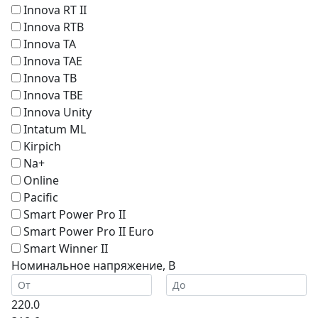
Innova RT II
Innova RTB
Innova TA
Innova TAE
Innova TB
Innova TBE
Innova Unity
Intatum ML
Kirpich
Na+
Online
Pacific
Smart Power Pro II
Smart Power Pro II Euro
Smart Winner II
Номинальное напряжение, В
220.0