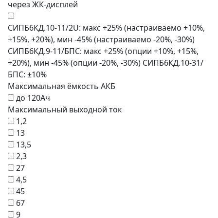
через ЖК-дисплей
СИПБ6КД.10-11/2U: макс +25% (настраиваемо +10%,
+15%, +20%), мин -45% (настраиваемо -20%, -30%)
СИПБ6КД.9-11/БПС: макс +25% (опции +10%, +15%,
+20%), мин -45% (опции -20%, -30%) СИПБ6КД.10-31/
БПС: ±10%
Максимальная ёмкость АКБ
до 120Ач
Максимальный выходной ток
1,2
13
13,5
2,3
27
4,5
45
67
9