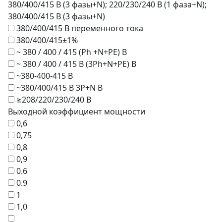
380/400/415 В (3 фазы+N); 220/230/240 В (1 фаза+N);
380/400/415 В (3 фазы+N)
380/400/415 В переменного тока
380/400/415±1%
~ 380 / 400 / 415 (Ph +N+PE) В
~ 380 / 400 / 415 В (3Ph+N+PE) В
~380-400-415 В
~380/400/415 В 3P+N В
≥208/220/230/240 В
Выходной коэффициент мощности
0,6
0,75
0,8
0,9
0.6
0.9
1
1,0