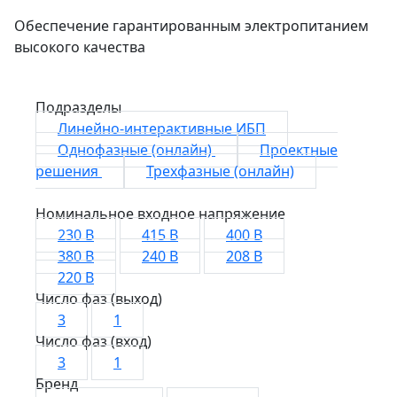
Обеспечение гарантированным электропитанием
высокого качества
Подразделы
Линейно-интерактивные ИБП
Однофазные (онлайн)
Проектные
решения
Трехфазные (онлайн)
Номинальное входное напряжение
230 В
415 В
400 В
380 В
240 В
208 В
220 В
Число фаз (выход)
3
1
Число фаз (вход)
3
1
Бренд