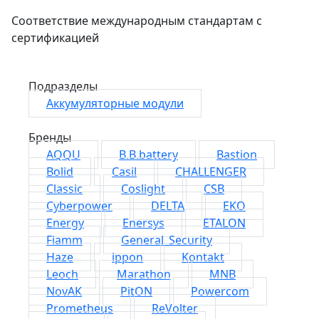
Соответствие международным стандартам с
сертификацией
Подразделы
Аккумуляторные модули
Бренды
AQQU
B.B.battery
Bastion
Bolid
Casil
CHALLENGER
Classic
Coslight
CSB
Cyberpower
DELTA
EKO
Energy
Enersys
ETALON
Fiamm
General_Security
Haze
ippon
Kontakt
Leoch
Marathon
MNB
NovAK
PitON
Powercom
Prometheus
ReVolter