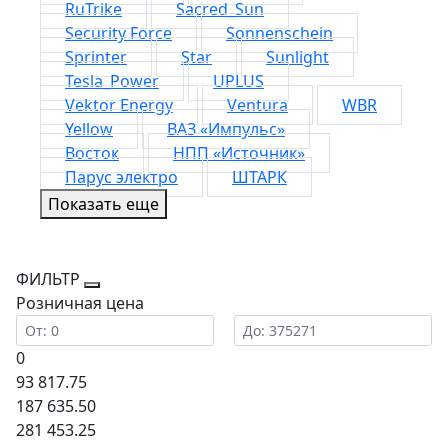
RuTrike
Sacred_Sun
Security Force
Sonnenschein
Sprinter
Star
Sunlight
Tesla_Power
UPLUS
Vektor Energy
Ventura
WBR
Yellow
ВАЗ «Импульс»
Восток
НПП «Источник»
Парус электро
ШТАРК
Показать еще
ФИЛЬТР
Розничная цена
0
93 817.75
187 635.50
281 453.25