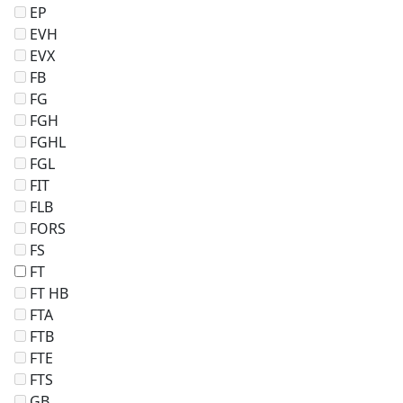
EP
EVH
EVX
FB
FG
FGH
FGHL
FGL
FIT
FLB
FORS
FS
FT
FT HB
FTA
FTB
FTE
FTS
GB