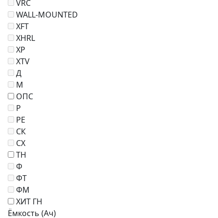
VRC
WALL-MOUNTED
XFT
XHRL
XP
XTV
Д
М
ОПС
Р
РЕ
СК
СХ
ТН
Ф
ФT
ФМ
ХИТ ГН
Ёмкость (Ач)