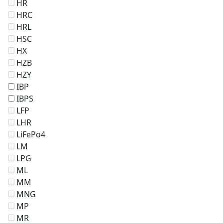
HR
HRC
HRL
HSC
HX
HZB
HZY
IBP
IBPS
LFP
LHR
LiFePo4
LM
LPG
ML
MM
MNG
MP
MR