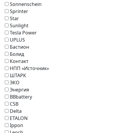
Sonnenschein
Sprinter
Star
Sunlight
Tesla Power
UPLUS
Бастион
Болид
Контакт
НПП «Источник»
ШТАРК
ЭКО
Энергия
BBbattery
CSB
Delta
ETALON
Ippon
Leoch