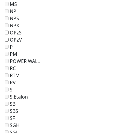
MS
NP
NPS
NPX
OPzS
OPzV
P
PM
POWER WALL
RC
RTM
RV
S
S.Etalon
SB
SBS
SF
SGH
SGL