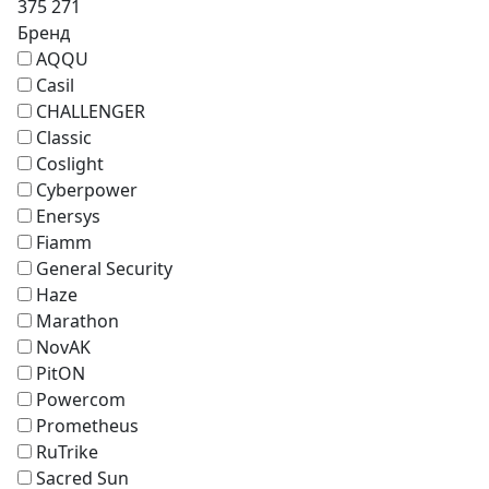
375 271
Бренд
AQQU
Casil
CHALLENGER
Classic
Coslight
Cyberpower
Enersys
Fiamm
General Security
Haze
Marathon
NovAK
PitON
Powercom
Prometheus
RuTrike
Sacred Sun