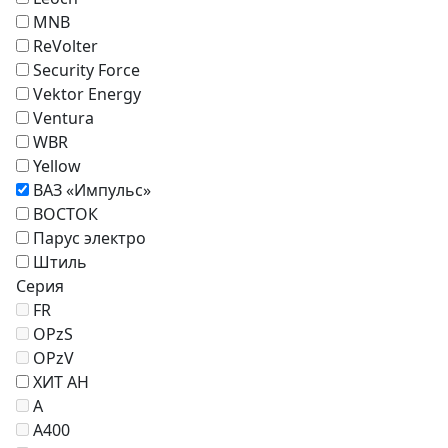
MNB
ReVolter
Security Force
Vektor Energy
Ventura
WBR
Yellow
ВАЗ «Импульс»
ВОСТОК
Парус электро
Штиль
Серия
FR
OPzS
OPzV
ХИТ АН
A
A400