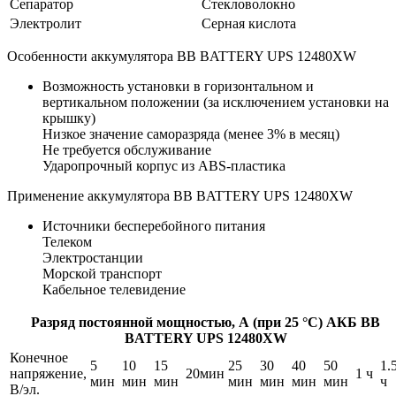
Сепаратор
Стекловолокно
Электролит
Серная кислота
Особенности аккумулятора BB BATTERY UPS 12480XW
Возможность установки в горизонтальном и
вертикальном положении (за исключением установки на
крышку)
Низкое значение саморазряда (менее 3% в месяц)
Не требуется обслуживание
Ударопрочный корпус из ABS-пластика
Применение аккумулятора BB BATTERY UPS 12480XW
Источники бесперебойного питания
Телеком
Электростанции
Морской транспорт
Кабельное телевидение
Разряд постоянной мощностью, А (при 25 °С) АКБ BB
BATTERY UPS 12480XW
Конечное
5
10
15
25
30
40
50
1.
напряжение,
20мин
1 ч
мин
мин
мин
мин
мин
мин
мин
ч
В/эл.