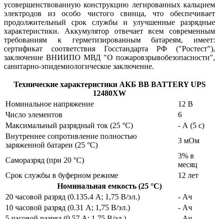
усовершенствованную конструкцию легированных кальцием
электродов из особо чистого свинца, что обеспечивает
продолжительный срок службы и улучшенные разрядные
характеристики. Аккумулятор отвечает всем современным
требованиям к герметизированным батареям, имеет:
сертификат соответствия Госстандарта РФ ("Ростест"),
заключение ВНИИПО МВД "О пожаровзрывобезопасности",
санитарно-эпидемиологическое заключение.
Технические характеристики АКБ BB BATTERY UPS
12480XW
Номинальное напряжение
12 В
Число элементов
6
Максимальный разрядный ток (25 °С)
- А (5 с)
Внутреннее сопротивление полностью
3 мОм
заряженной батареи (25 °С)
3% в
Саморазряд (при 20 °С)
месяц
Срок службы в буферном режиме
12 лет
Номинальная емкость (25 °С)
20 часовой разряд (0.135.4 А; 1,75 В/эл.)
- Ач
10 часовой разряд (0.31 А; 1,75 В/эл.)
- Ач
5 часовой разряд (0.57 А; 1,75 В/эл.)
- Ач