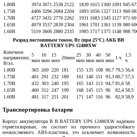
1.80B
3974
3071
2538
2122
1839
1615
1300
1091
945
67
1.75B
4406
3296
2684
2204
1893
1656
1327
1113
960
68
1.70B
4727
3431
2776
2262
1931
1683
1345
1127
971
69
1.65B
4979
3537
2839
2304
1961
1701
1361
1139
980
69
1.60В
5119
3606
2880
2335
1985
1717
1375
1148
988
70
Разряд постоянным током, Вт (при 25°С) АКБ BB
BATTERY UPS 12480XW
Конечное
5
10
15
25
30
40
50
1.5
напряжение,
20мин
1 ч
мин
мин
мин
мин
мин
мин
мин
ч
В/эл.
1.80B
365
269
220
181
155
135
108
90,7
79,5
56,4
1.75B
401
291
232
189
161
140
111
93,3
80,7
57,3
1.70B
432
303
240
195
165
143
113
94,7
81,6
58
1.65B
460
312
247
199
168
145
115
96
82,4
58,5
1.60В
481
317
251
201
171
147
116
96
82,9
58,9
Транспортировка батареи
Корпус аккумулятора B B BATTERY UPS 12480XW надёжно
герметизирован, он состоит из прочного ударостойкого
неокисляемого ABS-пластика, это исключает возможность