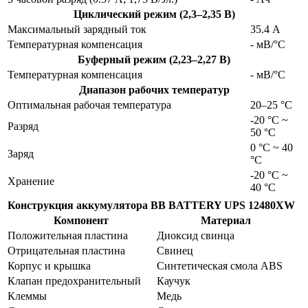
Циклический режим (2,3–2,35 В)
Максимальный зарядный ток
35.4 А
Температурная компенсация
- мВ/°С
Буферный режим (2,23–2,27 В)
Температурная компенсация
- мВ/°С
Диапазон рабочих температур
Оптимальная рабочая температура
20–25 °С
-20 °С ~
Разряд
50 °С
0 °С ~ 40
Заряд
°С
-20 °С ~
Хранение
40 °С
Конструкция аккумулятора BB BATTERY UPS 12480XW
Компонент
Материал
Положительная пластина
Диоксид свинца
Отрицательная пластина
Свинец
Корпус и крышка
Синтетическая смола ABS
Клапан предохранительный
Каучук
Клеммы
Медь