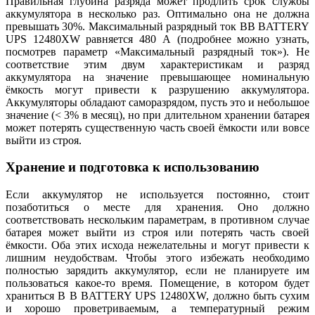
Правильная глубина разряда может продлить срок службы
аккумулятора в несколько раз. Оптимально она не должна
превышать 30%. Максимальный разрядный ток BB BATTERY
UPS 12480XW равняется 480 А (подробнее можно узнать,
посмотрев параметр «Максимальный разрядный ток»). Не
соответствие этим двум характеристикам и разряд
аккумулятора на значение превышающее номинальную
ёмкость могут привести к разрушению аккумулятора.
Аккумуляторы обладают саморазрядом, пусть это и небольшое
значение (< 3% в месяц), но при длительном хранении батарея
может потерять существенную часть своей ёмкости или вовсе
выйти из строя.
Хранение и подготовка к использованию
Если аккумулятор не используется постоянно, стоит
позаботиться о месте для хранения. Оно должно
соответствовать нескольким параметрам, в противном случае
батарея может выйти из строя или потерять часть своей
ёмкости. Оба этих исхода нежелательны и могут привести к
лишним неудобствам. Чтобы этого избежать необходимо
полностью зарядить аккумулятор, если не планируете им
пользоваться какое-то время. Помещение, в котором будет
храниться B B BATTERY UPS 12480XW, должно быть сухим
и хорошо проветриваемым, а температурный режим