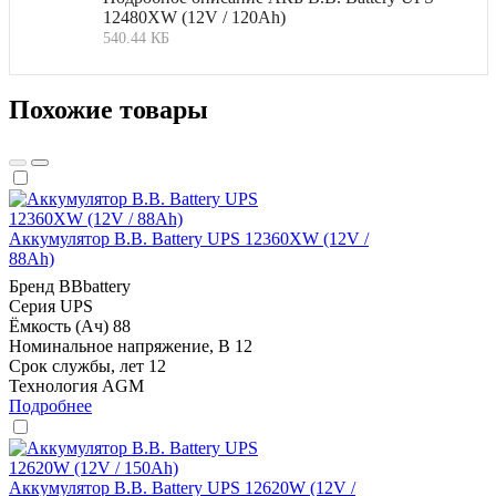
12480XW (12V / 120Ah)
540.44 КБ
Похожие товары
Аккумулятор B.B. Battery UPS 12360XW (12V /
88Ah)
Бренд
BBbattery
Серия
UPS
Ёмкость (Ач)
88
Номинальное напряжение, В
12
Срок службы, лет
12
Технология
AGM
Подробнее
Аккумулятор B.B. Battery UPS 12620W (12V /