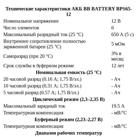
Технические характеристики АКБ BB BATTERY BPS65-
12
Номинальное напряжение
12 В
Число элементов
6
Максимальный разрядный ток (25 °С)
650 А (5 с)
Внутреннее сопротивление полностью
5 мОм
заряженной батареи (25 °С)
3% в
Саморазряд (при 20 °С)
месяц
Срок службы в буферном режиме
12 лет
Номинальная емкость (25 °С)
20 часовой разряд (0.16 А; 1,75 В/эл.)
- Ач
10 часовой разряд (0.31 А; 1,75 В/эл.)
- Ач
5 часовой разряд (0.57 А; 1,75 В/эл.)
- Ач
Циклический режим (2,3–2,35 В)
Максимальный зарядный ток
19.5 А
Температурная компенсация
- мВ/°С
Буферный режим (2,23–2,27 В)
Температурная компенсация
- мВ/°С
Диапазон рабочих температур