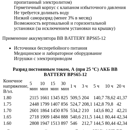
пропитанный электролитом)
Герметичный корпус с клапаном избыточного давления
Не требуется доливать воду
Низкий саморазряд (менее 3% в месяц)
Возможность вертикальной и горизонтальной
установки (за исключением установки на крышку)
Применение аккумулятора BB BATTERY BPS65-12
Источники бесперебойного питания
Медицинское и лабораторное оборудование
Игрушки с электроприводом
Разряд постоянным током, А (при 25 °С) АКБ BB
BATTERY BPS65-12
Конечное
5
10
15
30
напряжение,
1 ч
3 ч
5 ч
10 ч
20 ч
мин
мин
мин
мин
В/эл.
1.80
2115
1661
1345
825
509,5
204
140,7
78,62
41,37
1.75
2448
1799
1407
856
524,7
208,1
142,8
79,8
42
1.70
2601
1864
1450
876
534,2
210
143,6
80,2
42,21
1.65
2718
1909
1484
888
540,6
211,5
144,1
80,44
42,34
1.60
2808
1947
1513
897
546
212,7
144,5
80,44
42,34