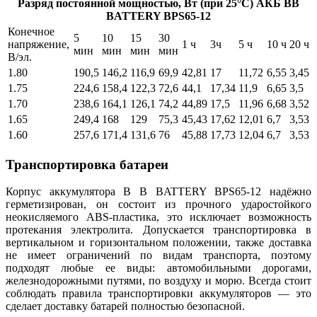
Разряд постоянной мощностью, Вт (при 25°С) АКБ BB
BATTERY BPS65-12
Конечное
5
10
15
30
напряжение,
1 ч
3ч
5 ч
10 ч
20 ч
мин
мин
мин
мин
В/эл.
1.80
190,5
146,2
116,9
69,9
42,81
17
11,72
6,55
3,45
1.75
224,6
158,4
122,3
72,6
44,1
17,34
11,9
6,65
3,5
1.70
238,6
164,1
126,1
74,2
44,89
17,5
11,96
6,68
3,52
1.65
249,4
168
129
75,3
45,43
17,62
12,01
6,7
3,53
1.60
257,6
171,4
131,6
76
45,88
17,73
12,04
6,7
3,53
Транспортировка батареи
Корпус аккумулятора B B BATTERY BPS65-12 надёжно
герметизирован, он состоит из прочного ударостойкого
неокисляемого ABS-пластика, это исключает возможность
протекания электролита. Допускается транспортировка в
вертикальном и горизонтальном положении, также доставка
не имеет ограничений по видам транспорта, поэтому
подходят любые ее виды: автомобильными дорогами,
железнодорожными путями, по воздуху и морю. Всегда стоит
соблюдать правила транспортировки аккумуляторов — это
сделает доставку батарей полностью безопасной.