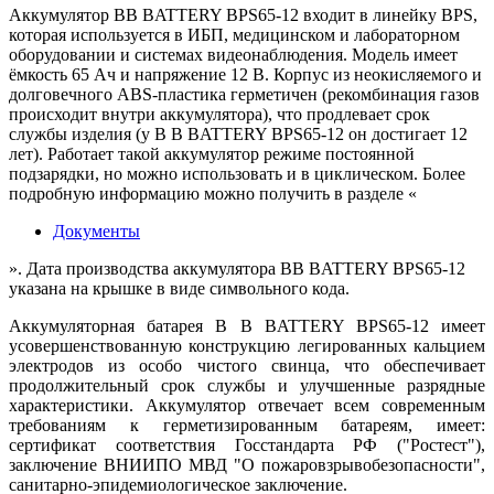
Аккумулятор BB BATTERY BPS65-12 входит в линейку BPS,
которая используется в ИБП, медицинском и лабораторном
оборудовании и системах видеонаблюдения. Модель имеет
ёмкость 65 Ач и напряжение 12 В. Корпус из неокисляемого и
долговечного ABS-пластика герметичен (рекомбинация газов
происходит внутри аккумулятора), что продлевает срок
службы изделия (у B B BATTERY BPS65-12 он достигает 12
лет). Работает такой аккумулятор режиме постоянной
подзарядки, но можно использовать и в циклическом. Более
подробную информацию можно получить в разделе «
Документы
». Дата производства аккумулятора BB BATTERY BPS65-12
указана на крышке в виде символьного кода.
Аккумуляторная батарея B B BATTERY BPS65-12 имеет
усовершенствованную конструкцию легированных кальцием
электродов из особо чистого свинца, что обеспечивает
продолжительный срок службы и улучшенные разрядные
характеристики. Аккумулятор отвечает всем современным
требованиям к герметизированным батареям, имеет:
сертификат соответствия Госстандарта РФ ("Ростест"),
заключение ВНИИПО МВД "О пожаровзрывобезопасности",
санитарно-эпидемиологическое заключение.