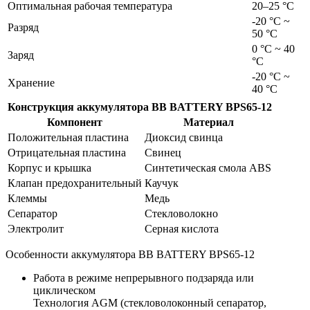
Оптимальная рабочая температура
20–25 °С
-20 °С ~
Разряд
50 °С
0 °С ~ 40
Заряд
°С
-20 °С ~
Хранение
40 °С
Конструкция аккумулятора BB BATTERY BPS65-12
Компонент
Материал
Положительная пластина
Диоксид свинца
Отрицательная пластина
Свинец
Корпус и крышка
Синтетическая смола ABS
Клапан предохранительный
Каучук
Клеммы
Медь
Сепаратор
Стекловолокно
Электролит
Серная кислота
Особенности аккумулятора BB BATTERY BPS65-12
Работа в режиме непрерывного подзаряда или
циклическом
Технология AGM (стекловолоконный сепаратор,