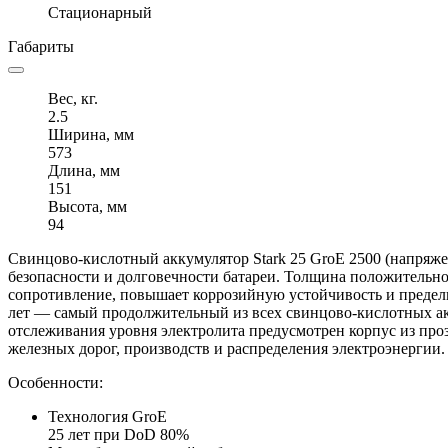
Стационарный
Габариты
Вес, кг.
2.5
Ширина, мм
573
Длина, мм
151
Высота, мм
94
Свинцово-кислотный аккумулятор Stark 25 GroE 2500 (напряже
безопасности и долговечности батареи. Толщина положительной
сопротивление, повышает коррозийную устойчивость и предель
лет — самый продолжительный из всех свинцово-кислотных акк
отслеживания уровня электролита предусмотрен корпус из проз
железных дорог, производств и распределения электроэнергии.
Особенности:
Технология GroE
25 лет при DoD 80%