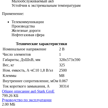
Малообслуживаемый акб
Устойчив к экстремальным температурам
Применение:
Телекоммуникации
Производства
Железные дороги
Нефтегазовая сфера
Технические характеристики
Номинальное напряжение
2 В
Число элементов
1
Габариты, ДхШхВ, мм
328х573х590
Вес, кг
325
Ном. емкость, А·чС10 1,8 В/эл
2500
Клеммы
M8
Внутреннее сопротивление, мОм
0.067
Ток короткого замыкания, А
30314
Общее описание акб Stark GroE
799.26 КБ
Руководство по эксплуатации
2.00 МБ