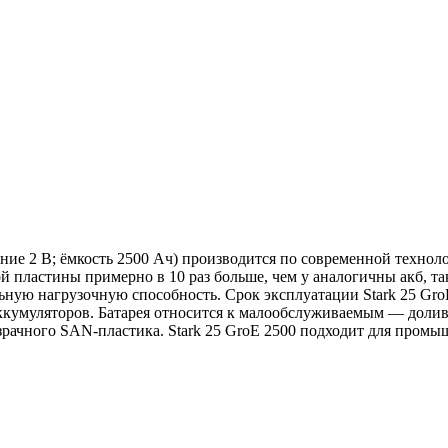
ние 2 В; ёмкость 2500 Ач) производится по современной техно
 пластины примерно в 10 раз больше, чем у аналогичны акб, та
ную нагрузочную способность. Срок эксплуатации Stark 25 GroE
умуляторов. Батарея относится к малообслуживаемым — долив ди
рачного SAN-пластика. Stark 25 GroE 2500 подходит для промыш