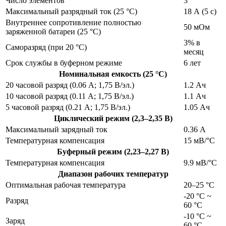
Число элементов
3
Максимальный разрядный ток (25 °С)
18 А (5 с)
Внутреннее сопротивление полностью
50 мОм
заряженной батареи (25 °С)
3% в
Саморазряд (при 20 °С)
месяц
Срок службы в буферном режиме
6 лет
Номинальная емкость (25 °С)
20 часовой разряд (0.06 А; 1,75 В/эл.)
1.2 Ач
10 часовой разряд (0.11 А; 1,75 В/эл.)
1.1 Ач
5 часовой разряд (0.21 А; 1,75 В/эл.)
1.05 Ач
Циклический режим (2,3–2,35 В)
Максимальный зарядный ток
0.36 А
Температурная компенсация
15 мВ/°С
Буферный режим (2,23–2,27 В)
Температурная компенсация
9.9 мВ/°С
Диапазон рабочих температур
Оптимальная рабочая температура
20–25 °С
-20 °С ~
Разряд
60 °С
-10 °С ~
Заряд
60 °С