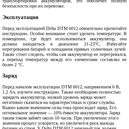
транспортировки аккумуляторов, это обеспечит полную
безопасность при их перевозке.
Эксплуатация
Перед эксплуатацией Delta DTM 6012 обязательно прочитайте
инструкцию. Особое внимание стоит уделить температуре. В
помещении, где будет использоваться аккумулятор, она
должна находиться в диапазоне 21-23°С. Избегайте
перегревания батарей и попадания прямых солнечных лучей.
Также стоит следить, чтобы сам аккумулятор не перегревался,
а перепад температур между его элементами составлял не
более 2 °С.
Заряд
Перед началом эксплуатации DTM 6012, напряжением 6 В,
1.2 Ач, изучите инструкцию. Также необходимо полностью
зарядить аккумулятор, низкий уровень заряда может
негативно сказаться на характеристиках и сроке службы.
Важно каким значением силы тока происходит заряд. Его
оптимальное значение — 10% ёмкости аккумулятора. Заряд
таким током займёт около 10 часов. При увеличении этого
значения процесс ускорится, но увеличится риск выхода
батареи из строя. У
Delta DTM 6012
зарядный ток должен