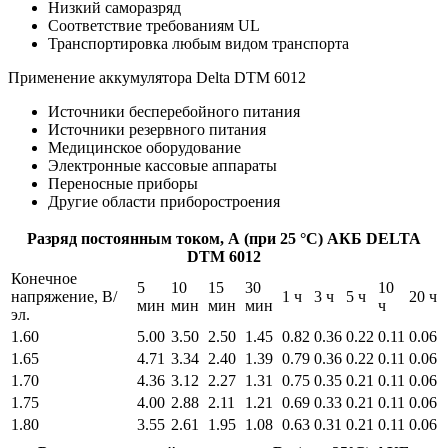
Низкий саморазряд
Соответствие требованиям UL
Транспортировка любым видом транспорта
Применение аккумулятора Delta DTM 6012
Источники бесперебойного питания
Источники резервного питания
Медицинское оборудование
Электронные кассовые аппараты
Переносные приборы
Другие области приборостроения
Разряд постоянным током, А (при 25 °С) АКБ DELTA
DTM 6012
Конечное
5
10
15
30
10
напряжение, В/
1 ч
3 ч
5 ч
20 ч
мин
мин
мин
мин
ч
эл.
1.60
5.00
3.50
2.50
1.45
0.82
0.36
0.22
0.11
0.06
1.65
4.71
3.34
2.40
1.39
0.79
0.36
0.22
0.11
0.06
1.70
4.36
3.12
2.27
1.31
0.75
0.35
0.21
0.11
0.06
1.75
4.00
2.88
2.11
1.21
0.69
0.33
0.21
0.11
0.06
1.80
3.55
2.61
1.95
1.08
0.63
0.31
0.21
0.11
0.06