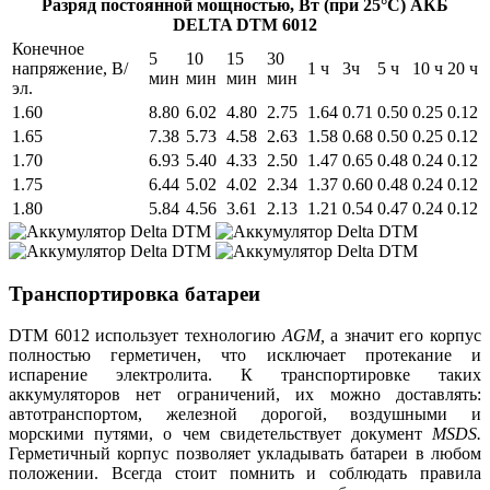
Разряд постоянной мощностью, Вт (при 25°С) АКБ
DELTA DTM 6012
Конечное
5
10
15
30
напряжение, В/
1 ч
3ч
5 ч
10 ч
20 ч
мин
мин
мин
мин
эл.
1.60
8.80
6.02
4.80
2.75
1.64
0.71
0.50
0.25
0.12
1.65
7.38
5.73
4.58
2.63
1.58
0.68
0.50
0.25
0.12
1.70
6.93
5.40
4.33
2.50
1.47
0.65
0.48
0.24
0.12
1.75
6.44
5.02
4.02
2.34
1.37
0.60
0.48
0.24
0.12
1.80
5.84
4.56
3.61
2.13
1.21
0.54
0.47
0.24
0.12
Транспортировка батареи
DTM 6012 использует технологию
AGM,
а значит его корпус
полностью герметичен, что исключает протекание и
испарение электролита. К транспортировке таких
аккумуляторов нет ограничений, их можно доставлять:
автотранспортом, железной дорогой, воздушными и
морскими путями, о чем свидетельствует документ
MSDS.
Герметичный корпус позволяет укладывать батареи в любом
положении. Всегда стоит помнить и соблюдать правила