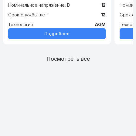
Номинальное напряжение, В
12
Номина
Срок службы, лет
12
Срок с
Технология
AGM
Технол
Подробнее
Посмотреть все