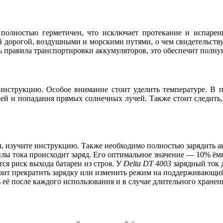
полностью герметичен, что исключает протекание и испарени
й дорогой, воздушными и морскими путями, о чем свидетельств
 правила транспортировки аккумуляторов, это обеспечит полную
инструкцию. Особое внимание стоит уделить температуре. В п
рей и попадания прямых солнечных лучей. Также стоит следить,
, изучите инструкцию. Также необходимо полностью зарядить ак
лы тока происходит заряд. Его оптимальное значение — 10% ёмко
ся риск выхода батареи из строя. У
Delta DT 4003
зарядный ток д
стоит прекратить зарядку или изменить режим на поддерживающи
 её после каждого использования и в случае длительного хранен