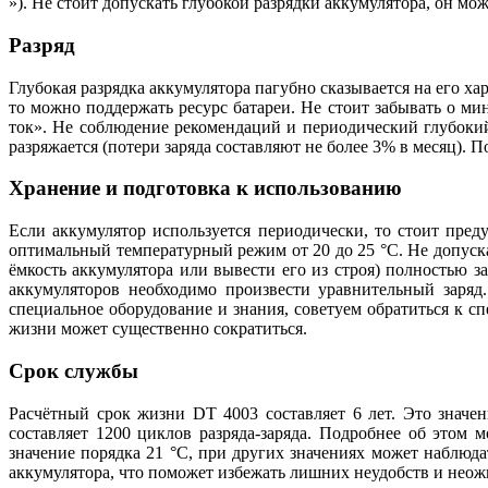
»). Не стоит допускать глубокой разрядки аккумулятора, он мо
Разряд
Глубокая разрядка аккумулятора пагубно сказывается на его х
то можно поддержать ресурс батареи. Не стоит забывать о м
ток». Не соблюдение рекомендаций и периодический глубоки
разряжается (потери заряда составляют не более 3% в месяц). П
Хранение и подготовка к использованию
Если аккумулятор используется периодически, то стоит пре
оптимальный температурный режим от 20 до 25 °С. Не допуска
ёмкость аккумулятора или вывести его из строя) полностью з
аккумуляторов необходимо произвести уравнительный заряд
специальное оборудование и знания, советуем обратиться к с
жизни может существенно сократиться.
Срок службы
Расчётный срок жизни DT 4003 составляет 6 лет. Это значе
составляет 1200 циклов разряда-заряда. Подробнее об этом
значение порядка 21 °С, при других значениях может наблюд
аккумулятора, что поможет избежать лишних неудобств и неож