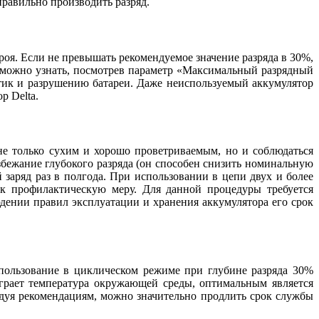
правильно производить разряд.
роя. Если не превышать рекомендуемое значение разряда в 30%,
о можно узнать, посмотрев параметр «Максимальный разрядный
тик и разрушению батареи. Даже неиспользуемый аккумулятор
р Delta.
не только сухим и хорошо проветриваемым, но и соблюдаться
збежание глубокого разряда (он способен снизить номинальную
 заряд раз в полгода. При использовании в цепи двух и более
ак профилактическую меру. Для данной процедуры требуется
юдении правил эксплуатации и хранения аккумулятора его срок
спользование в циклическом режиме при глубине разряда 30%
играет температура окружающей среды, оптимальным является
едуя рекомендациям, можно значительно продлить срок службы