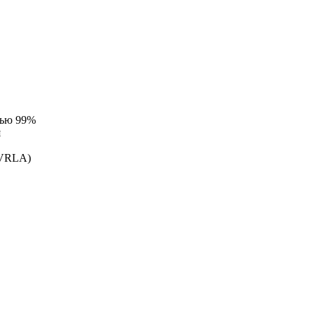
тью 99%
я
(VRLA)