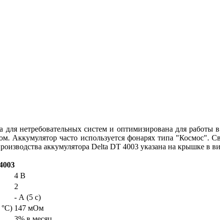
а для нетребовательных систем и оптимизирована для работы 
пом. Аккумулятор часто используется фонарях типа "Космос". 
производства аккумулятора Delta DT 4003 указана на крышке в в
4003
4 В
2
- А (5 с)
 °С)
147 мОм
3% в месяц