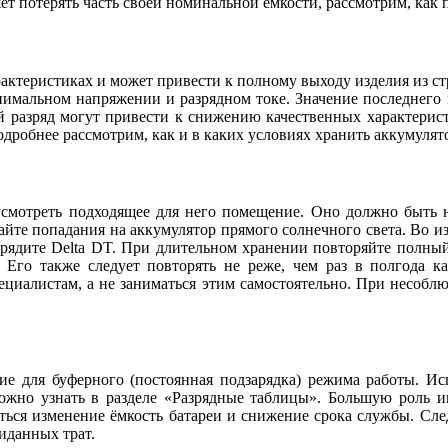
жет потерять часть своей номинальной ёмкости, рассмотрим, как 
арактеристиках и может привести к полному выходу изделия из ст
инимальном напряжении и разрядном токе. Значение последнег
й разряд могут привести к снижению качественных характерис
одробнее рассмотрим, как и в каких условиях хранить аккумулято
дусмотреть подходящее для него помещение. Оно должно быть 
йте попадания на аккумулятор прямого солнечного света. Во и
арядите Delta DT. При длительном хранении повторяйте полный
. Его также следует повторять не реже, чем раз в полгода к
пециалистам, а не заниматься этим самостоятельно. При несобл
ние для буферного (постоянная подзарядка) режима работы. И
 можно узнать в разделе «Разрядные таблицы». Большую роль 
аться изменение ёмкость батареи и снижение срока службы. Сл
иданных трат.